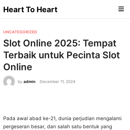
Skip
Heart To Heart
Mai
to
Me
content
P
UNCATEGORIZED
o
Slot Online 2025: Tempat
s
Terbaik untuk Pecinta Slot
t
e
Online
d
i
by
admin
December 11, 2024
n
Pada awal abad ke-21, dunia perjudian mengalami
pergeseran besar, dan salah satu bentuk yang