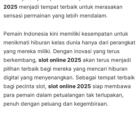
2025
menjadi tempat terbaik untuk merasakan
sensasi permainan yang lebih mendalam.
Pemain Indonesia kini memiliki kesempatan untuk
menikmati hiburan kelas dunia hanya dari perangkat
yang mereka miliki. Dengan inovasi yang terus
berkembang,
slot online 2025
akan terus menjadi
pilihan terbaik bagi mereka yang mencari hiburan
digital yang menyenangkan. Sebagai tempat terbaik
bagi pecinta slot,
slot online 2025
siap membawa
para pemain dalam petualangan tak terlupakan,
penuh dengan peluang dan kegembiraan.