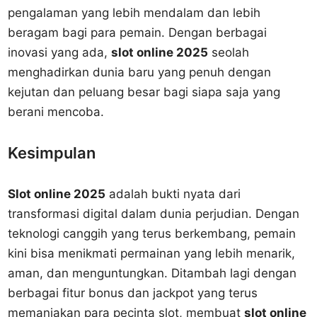
pengalaman yang lebih mendalam dan lebih
beragam bagi para pemain. Dengan berbagai
inovasi yang ada,
slot online 2025
seolah
menghadirkan dunia baru yang penuh dengan
kejutan dan peluang besar bagi siapa saja yang
berani mencoba.
Kesimpulan
Slot online 2025
adalah bukti nyata dari
transformasi digital dalam dunia perjudian. Dengan
teknologi canggih yang terus berkembang, pemain
kini bisa menikmati permainan yang lebih menarik,
aman, dan menguntungkan. Ditambah lagi dengan
berbagai fitur bonus dan jackpot yang terus
memanjakan para pecinta slot, membuat
slot online