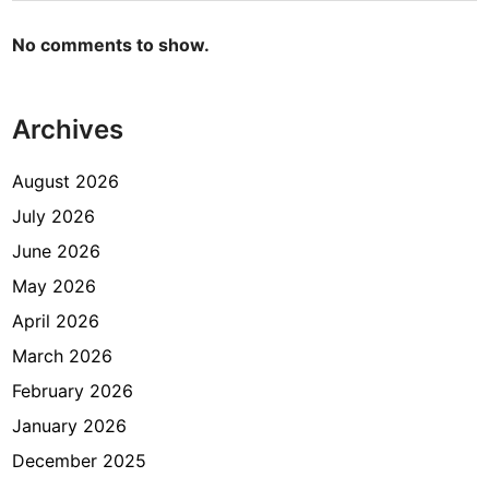
No comments to show.
Archives
August 2026
July 2026
June 2026
May 2026
April 2026
March 2026
February 2026
January 2026
December 2025