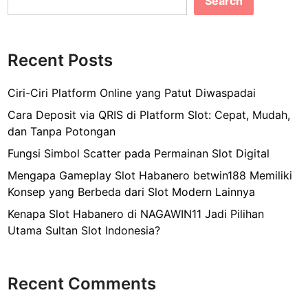
Search
Recent Posts
Ciri-Ciri Platform Online yang Patut Diwaspadai
Cara Deposit via QRIS di Platform Slot: Cepat, Mudah,
dan Tanpa Potongan
Fungsi Simbol Scatter pada Permainan Slot Digital
Mengapa Gameplay Slot Habanero betwin188 Memiliki
Konsep yang Berbeda dari Slot Modern Lainnya
Kenapa Slot Habanero di NAGAWIN11 Jadi Pilihan
Utama Sultan Slot Indonesia?
Recent Comments