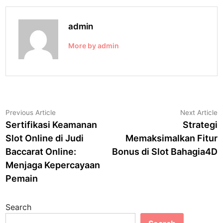
admin
More by admin
Post
Previous
N
Previous Article
Next Article
article:
a
Sertifikasi Keamanan
Strategi
navigation
Slot Online di Judi
Memaksimalkan Fitur
Baccarat Online:
Bonus di Slot Bahagia4D
Menjaga Kepercayaan
Pemain
Search