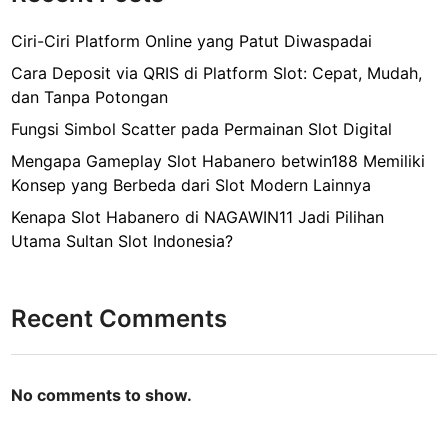
G
t
a
Ciri-Ciri Platform Online yang Patut Diwaspadai
t
c
i
Cara Deposit via QRIS di Platform Slot: Cepat, Mudah,
o
n
dan Tanpa Potongan
r
g
Fungsi Simbol Scatter pada Permainan Slot Digital
H
d
a
Mengapa Gameplay Slot Habanero betwin188 Memiliki
i
b
Konsep yang Berbeda dari Slot Modern Lainnya
S
a
l
Kenapa Slot Habanero di NAGAWIN11 Jadi Pilihan
n
o
Utama Sultan Slot Indonesia?
e
t
r
O
o
n
Recent Comments
:
l
P
i
a
n
No comments to show.
n
e
d
K
u