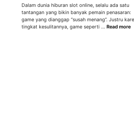
d
Dalam dunia hiburan slot online, selalu ada satu
i
tantangan yang bikin banyak pemain penasaran:
n
game yang dianggap “susah menang”. Justru kar
M
tingkat kesulitannya, game seperti …
Read more
i
s
i
C
a
r
i
M
a
x
w
i
n
d