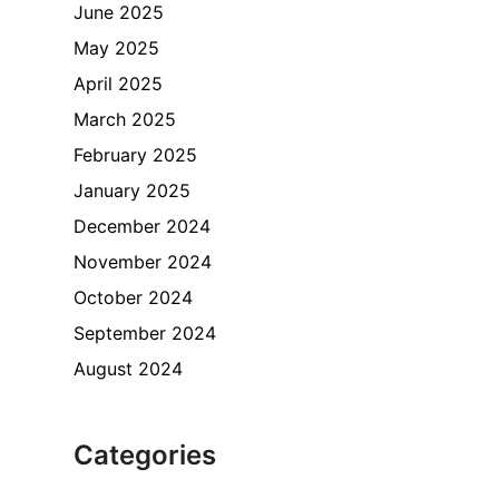
June 2025
May 2025
April 2025
March 2025
February 2025
January 2025
December 2024
November 2024
October 2024
September 2024
August 2024
Categories