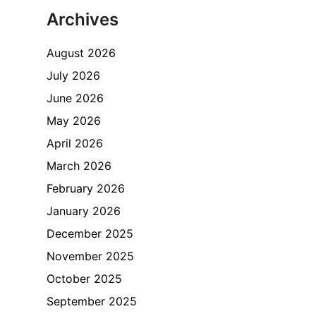
Archives
August 2026
July 2026
June 2026
May 2026
April 2026
March 2026
February 2026
January 2026
December 2025
November 2025
October 2025
September 2025