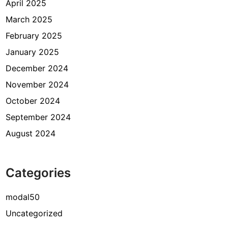
April 2025
March 2025
February 2025
January 2025
December 2024
November 2024
October 2024
September 2024
August 2024
Categories
modal50
Uncategorized