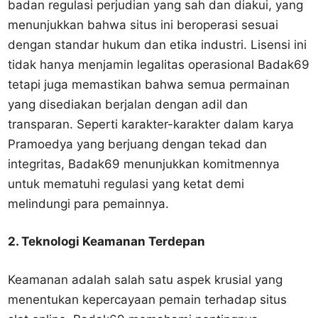
badan regulasi perjudian yang sah dan diakui, yang
menunjukkan bahwa situs ini beroperasi sesuai
dengan standar hukum dan etika industri. Lisensi ini
tidak hanya menjamin legalitas operasional Badak69
tetapi juga memastikan bahwa semua permainan
yang disediakan berjalan dengan adil dan
transparan. Seperti karakter-karakter dalam karya
Pramoedya yang berjuang dengan tekad dan
integritas, Badak69 menunjukkan komitmennya
untuk mematuhi regulasi yang ketat demi
melindungi para pemainnya.
2. Teknologi Keamanan Terdepan
Keamanan adalah salah satu aspek krusial yang
menentukan kepercayaan pemain terhadap situs