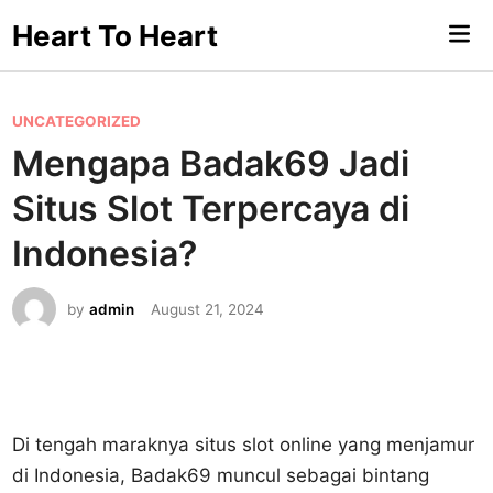
Skip
Heart To Heart
Mai
to
Me
content
P
UNCATEGORIZED
o
Mengapa Badak69 Jadi
s
Situs Slot Terpercaya di
t
e
Indonesia?
d
i
by
admin
August 21, 2024
n
Di tengah maraknya situs slot online yang menjamur
di Indonesia, Badak69 muncul sebagai bintang