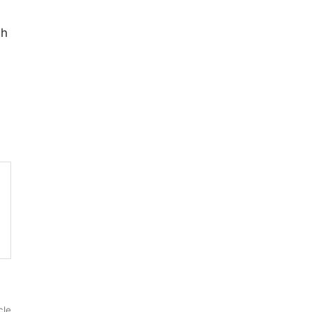
ih
Next
cle