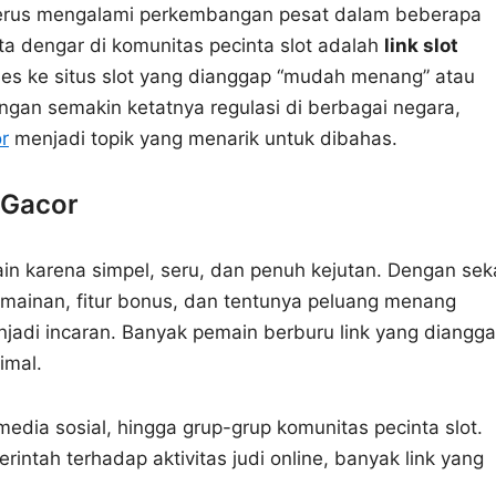
, terus mengalami perkembangan pesat dalam beberapa
kita dengar di komunitas pecinta slot adalah
link slot
es ke situs slot yang dianggap “mudah menang” atau
ngan semakin ketatnya regulasi di berbagai negara,
or
menjadi topik yang menarik untuk dibahas.
k Gacor
ain karena simpel, seru, dan penuh kejutan. Dengan seka
rmainan, fitur bonus, dan tentunya peluang menang
jadi incaran. Banyak pemain berburu link yang diangg
imal.
media sosial, hingga grup-grup komunitas pecinta slot.
intah terhadap aktivitas judi online, banyak link yang