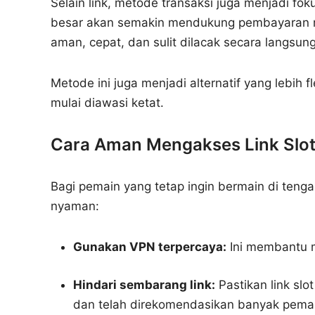
Selain link, metode transaksi juga menjadi fo
besar akan semakin mendukung pembayaran mela
aman, cepat, dan sulit dilacak secara langsung
Metode ini juga menjadi alternatif yang lebih f
mulai diawasi ketat.
Cara Aman Mengakses Link Slo
Bagi pemain yang tetap ingin bermain di teng
nyaman:
Gunakan VPN terpercaya:
Ini membantu m
Hindari sembarang link:
Pastikan link slo
dan telah direkomendasikan banyak pema