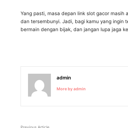
Yang pasti, masa depan link slot gacor masi
dan tersembunyi. Jadi, bagi kamu yang ingin t
bermain dengan bijak, dan jangan lupa jaga k
admin
More by admin
Post
Previous
Previous Article