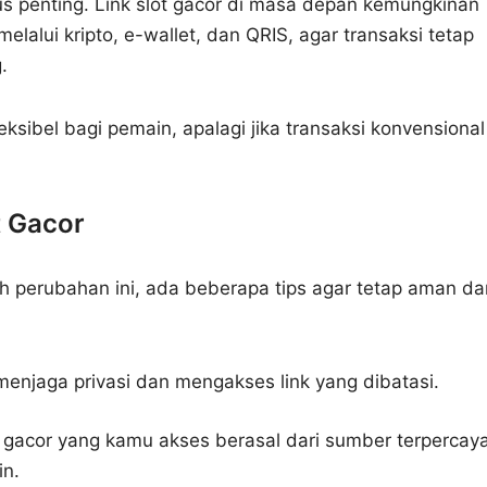
kus penting. Link slot gacor di masa depan kemungkinan
lui kripto, e-wallet, dan QRIS, agar transaksi tetap
.
leksibel bagi pemain, apalagi jika transaksi konvensional
t Gacor
ah perubahan ini, ada beberapa tips agar tetap aman da
enjaga privasi dan mengakses link yang dibatasi.
t gacor yang kamu akses berasal dari sumber terpercay
in.