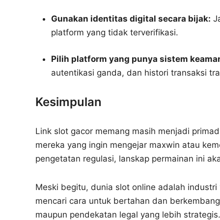
Gunakan identitas digital secara bijak:
Ja
platform yang tidak terverifikasi.
Pilih platform yang punya sistem keaman
autentikasi ganda, dan histori transaksi tr
Kesimpulan
Link slot gacor memang masih menjadi primadon
mereka yang ingin mengejar maxwin atau ke
pengetatan regulasi, lanskap permainan ini ak
Meski begitu, dunia slot online adalah indust
mencari cara untuk bertahan dan berkembang, 
maupun pendekatan legal yang lebih strategis