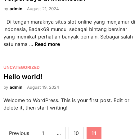
1
n
t
o
o
0
T
e
by
admin
August 21, 2024
r
t
8
r
d
m
o
Di tengah maraknya situs slot online yang menjamur di
i
i
a
1
Indonesia, Badak69 muncul sebagai bintang bersinar
k
n
s
8
yang memikat perhatian banyak pemain. Sebagai salah
B
i
8
M
satu nama …
Read more
e
S
u
e
r
t
n
n
m
a
t
g
P
UNCATEGORIZED
a
t
u
a
o
Hello world!
i
i
k
p
s
n
s
S
by
admin
August 19, 2024
a
t
S
t
l
B
e
l
Welcome to WordPress. This is your first post. Edit or
i
o
a
d
o
delete it, then start writing!
k
t
d
i
t
u
H
a
n
G
n
a
k
a
Posts
t
b
Previous
6
1
…
10
11
c
u