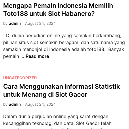
i
e
o
Mengapa Pemain Indonesia Memilih
b
S
I
n
s
a
Toto188 untuk Slot Habanero?
l
n
d
t
n
o
d
a
e
by
admin
August 24, 2024
e
t
o
p
d
r
O
Di dunia perjudian online yang semakin berkembang,
n
a
i
o
n
pilihan situs slot semakin beragam, dan satu nama yang
e
t
n
:
l
semakin menonjol di Indonesia adalah toto188. Banyak
s
k
P
i
M
pemain …
Read more
i
a
a
n
e
a
n
n
e
n
F
d
K
g
P
UNCATEGORIZED
r
u
i
a
o
Cara Menggunakan Informasi Statistik
e
a
l
p
s
e
untuk Menang di Slot Gacor
n
a
a
t
S
u
t
P
e
by
admin
August 24, 2024
p
n
7
e
d
i
t
Dalam dunia perjudian online yang sarat dengan
7
m
i
n
u
kecanggihan teknologi dan data, Slot Gacor telah
L
a
n
d