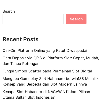
pagination
a
9
o
k
n
J
r
M
Search
e
a
d
e
r
d
Search
e
n
o
i
n
a
?
S
g
n
i
a
Recent Posts
g
t
n
d
u
M
i
Ciri-Ciri Platform Online yang Patut Diwaspadai
s
o
S
S
Cara Deposit via QRIS di Platform Slot: Cepat, Mudah,
d
l
l
dan Tanpa Potongan
a
o
o
l
Fungsi Simbol Scatter pada Permainan Slot Digital
t
t
K
G
Mengapa Gameplay Slot Habanero betwin188 Memiliki
T
e
a
Konsep yang Berbeda dari Slot Modern Lainnya
e
c
c
r
Kenapa Slot Habanero di NAGAWIN11 Jadi Pilihan
i
o
p
Utama Sultan Slot Indonesia?
l
r
e