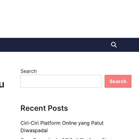
Search
u
Search
Recent Posts
Ciri-Ciri Platform Online yang Patut
Diwaspadai