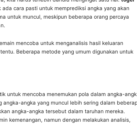
k ada cara pasti untuk memprediksi angka yang akan
sama untuk muncul, meskipun beberapa orang percaya
an.
emain mencoba untuk menganalisis hasil keluaran
ertentu. Beberapa metode yang umum digunakan untuk
istik untuk mencoba menemukan pola dalam angka-ang
ng angka-angka yang muncul lebih sering dalam bebera
kkan angka-angka tersebut dalam taruhan mereka.
min kemenangan, namun dengan melakukan analisis,