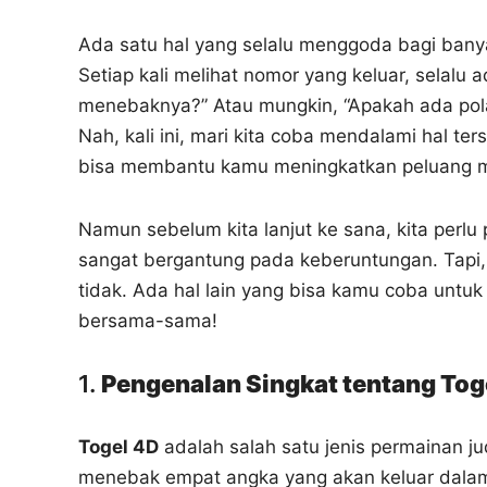
Ada satu hal yang selalu menggoda bagi banya
Setiap kali melihat nomor yang keluar, selalu
menebaknya?” Atau mungkin, “Apakah ada pola
Nah, kali ini, mari kita coba mendalami hal
bisa membantu kamu meningkatkan peluang 
Namun sebelum kita lanjut ke sana, kita per
sangat bergantung pada keberuntungan. Tapi
tidak. Ada hal lain yang bisa kamu coba untuk 
bersama-sama!
1.
Pengenalan Singkat tentang Tog
Togel 4D
adalah salah satu jenis permainan ju
menebak empat angka yang akan keluar dalam 