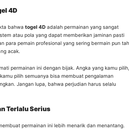
el 4D
fakta bahwa
togel 4D
adalah permainan yang sangat
stem atau pola yang dapat memberikan jaminan pasti
an para pemain profesional yang sering bermain pun ta
ang acak.
kmati permainan ini dengan bijak. Angka yang kamu pilih
ng kamu pilih semuanya bisa membuat pengalaman
ngkan. Jangan lupa, bahwa perjudian harus selalu
n Terlalu Serius
embuat permainan ini lebih menarik dan menantang.