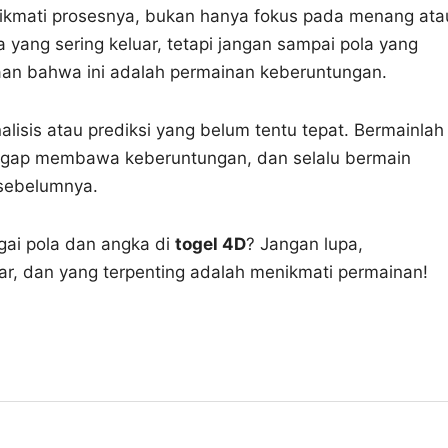
nikmati prosesnya, bukan hanya fokus pada menang ata
yang sering keluar, tetapi jangan sampai pola yang
n bahwa ini adalah permainan keberuntungan.
nalisis atau prediksi yang belum tentu tepat. Bermainlah
ggap membawa keberuntungan, dan selalu bermain
sebelumnya.
gai pola dan angka di
togel 4D
? Jangan lupa,
ar, dan yang terpenting adalah menikmati permainan!