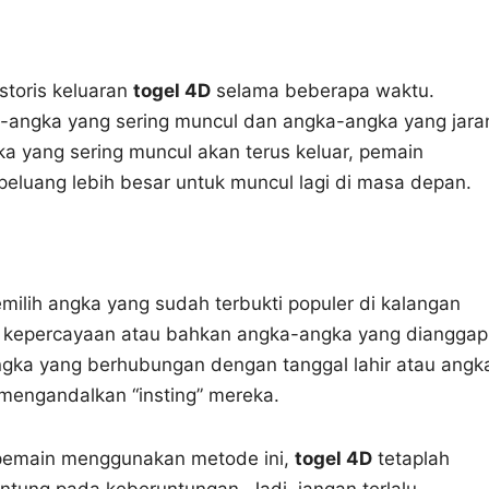
storis keluaran
togel 4D
selama beberapa waktu.
ngka yang sering muncul dan angka-angka yang jara
ka yang sering muncul akan terus keluar, pemain
eluang lebih besar untuk muncul lagi di masa depan.
emilih angka yang sudah terbukti populer di kalangan
kan kepercayaan atau bahkan angka-angka yang dianggap
ka yang berhubungan dengan tanggal lahir atau angk
 mengandalkan “insting” mereka.
 pemain menggunakan metode ini,
togel 4D
tetaplah