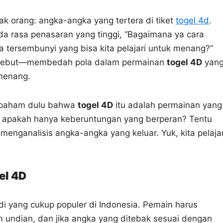
k orang: angka-angka yang tertera di tiket
togel 4d
.
 ada rasa penasaran yang tinggi, “Bagaimana ya cara
 tersembunyi yang bisa kita pelajari untuk menang?”
 tersebut—membedah pola dalam permainan
togel 4D
yan
menang.
lu paham dulu bahwa
togel 4D
itu adalah permainan yang
, apakah hanya keberuntungan yang berperan? Tentu
menganalisis angka-angka yang keluar. Yuk, kita pelajar
el 4D
di yang cukup populer di Indonesia. Pemain harus
undian, dan jika angka yang ditebak sesuai dengan