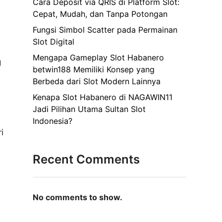
Cara Deposit via QRIS di Platform Slot:
Cepat, Mudah, dan Tanpa Potongan
Fungsi Simbol Scatter pada Permainan
Slot Digital
Mengapa Gameplay Slot Habanero
g
betwin188 Memiliki Konsep yang
Berbeda dari Slot Modern Lainnya
Kenapa Slot Habanero di NAGAWIN11
Jadi Pilihan Utama Sultan Slot
Indonesia?
i
Recent Comments
No comments to show.