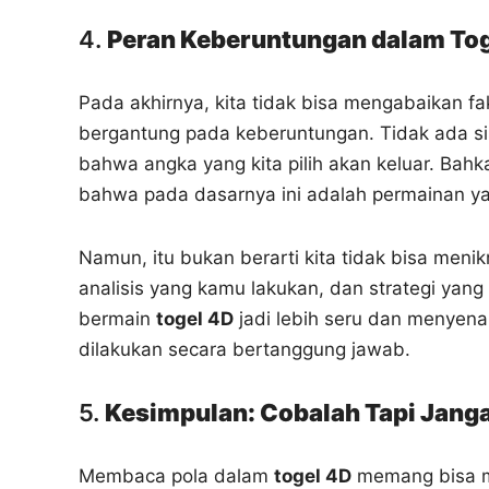
4.
Peran Keberuntungan dalam Tog
Pada akhirnya, kita tidak bisa mengabaikan 
bergantung pada keberuntungan. Tidak ada si
bahwa angka yang kita pilih akan keluar. Bahk
bahwa pada dasarnya ini adalah permainan y
Namun, itu bukan berarti kita tidak bisa meni
analisis yang kamu lakukan, dan strategi ya
bermain
togel 4D
jadi lebih seru dan menyena
dilakukan secara bertanggung jawab.
5.
Kesimpulan: Cobalah Tapi Janga
Membaca pola dalam
togel 4D
memang bisa m