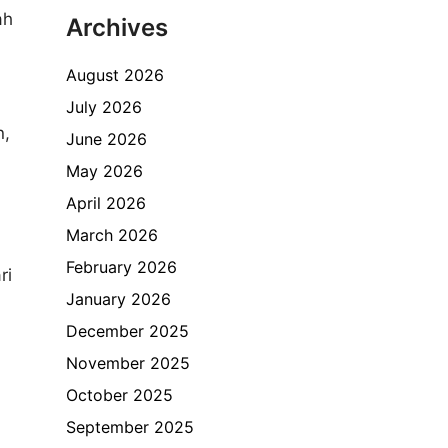
ah
Archives
August 2026
July 2026
n,
June 2026
May 2026
April 2026
March 2026
February 2026
ri
January 2026
December 2025
November 2025
October 2025
September 2025